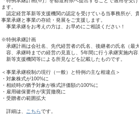
「特例承継計画(※)」を都道府県へ提出することで適用を受
ます。
認定経営革新等支援機関の認定を受けている当事務所が、
事業承継と事業の存続・発展をご支援します。
事業承継をお考えの方は、お早めにご相談ください！
※特例承継計画
承継計画は会社名、先代経営者の氏名、後継者の氏名（最大
容、承継時までの経営の見直し、5年間に行う承継実施内容
新等支援機関等による所見などを記載したものです。
＜事業承継税制の現行（一般）と特例の主な相違点＞
・対象株式が100%に
・相続時の猶予対象が株式評価額の100%に
・雇用確保要件が実質撤廃に
・受贈者の範囲拡大
詳細は、
こちら
です。