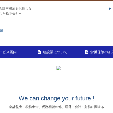
、会計事務所を
お探しな
▶
した松本会計へ
務所
ービス案内
建設業について
労働保険の加
務所の特徴
予測と納税額の早期通知
設立をお考えの方
・個人のお客様
な事業承継を支援
代行
報酬料金について
労働保険ニュー
We can change your future !
会計監査、税務申告、税務相談の他、経営・会計・財務に関する