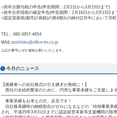
○前年分贈与税の申告(申告期間：2月1日から3月15日まで)
○前年分所得税の確定申告(申告期間：2月16日から3月15日ま
○固定資産税(都市計画税)の第4期分の納付(2月中において市
TEL：
080-3857-4654
MAIL:
toshihiko@office-tm.co.jp
上記の番号にぜひ連絡お願いいたします。
今月のニュース
【後継者への自社株式の引き継ぎが無税に！】
貴社の永続的繁栄のために、円滑な事業承継をご支援しま
━━━━━━━━━━━━━━━━━━━━━━━━━━━
事業承継をお考えの方、必見です！
自社株承継時の納税割合がゼロになるなどの「特例事業承
され、平成35年3月31日までに認定経営革新等支援機関の指