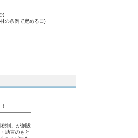
で)
町村の条例で定める日)
す！
━━━━━━━
継税制」が創設
導・助言のもと