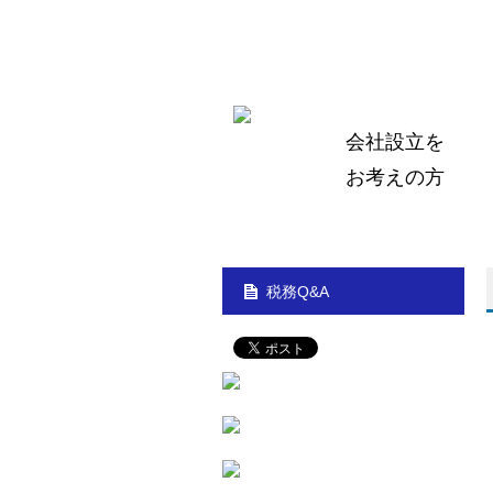
会社設立を
お考えの
方
税務Q&A