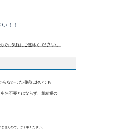
さい！！
ださい。
の
でお気軽にご連絡く
からなかった相続においても
、申告不要とはならず、相続税の
いませんので、ご了承ください。