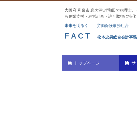
大阪府,和泉市,泉大津,岸和田で税理士
ら
創業支援・経営計画・許可取得に特化
未来を明るく
労働保険事務組合
F A C T
松本忠男総合会計事
トップページ
サ
FACTグループ理念
会社案内
当事
業績
会社
法人
円滑
記帳