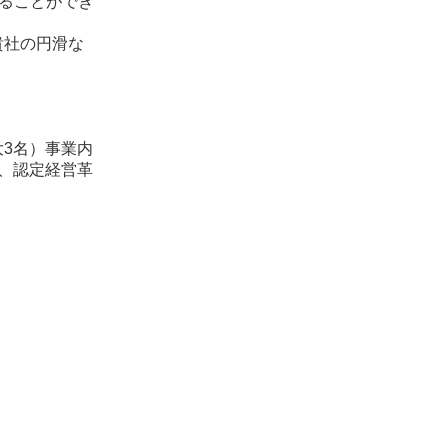
けることができ
貴社の円滑な
3名）事業内
、認定経営革