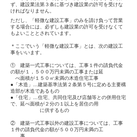
ず、建設業法第３条に基づき建設業の許可を受けな
記帳代行
ければなりません。
建設業について
ただし、「軽微な建設工事」のみを請け負って営業
する場合には、必ずしも建設業の許可を受けなくて
もよいこととされています。
報酬料金について
＊ここでいう「軽微な建設工事」とは、次の建設工
労働保険の加入
事をいいます。
労働保険ニュース
① 建築一式工事については、工事１件の請負代金
の額が１，５００万円未満の工事または延
税務カレンダー
べ
面積が１５０㎡未満の木造住宅工事
●「木造」…建築基準法第２条第５号に定める主要構
税務Q&A
造部が木造であるもの
●「住宅」…住宅、共同住宅及び店舗等との併用住宅
で、延べ面積が２分の１以上を居住の用
に供するもの
② 建築一式工事以外の建設工事については、工事
１件の請負代金の額が５００万円未満の工
事