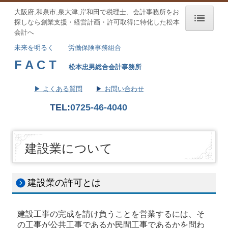
大阪府,和泉市,泉大津,岸和田で税理士、会計事務所を
お
探しなら
創業支援・経営計画・許可取得に特化した松本
会計へ
トップページ
未来を明るく
労働保険事務組合
F A C T
FACTグループ理念
松本忠男総合会計事務所
会社案内
▶ よくある質問
▶
お問い合わせ
TEL:
072
5-46-4040
サービス案内
当事務所の特徴
建設業について
業績予測と納税額の早期通知
会社設立をお考えの方
建設業の許可とは
法人・個人のお客様
建設工事の完成を請け負うことを営業するには、そ
円滑な事業承継を支援
の工事が公共工事であるか民間工事であるかを問わ