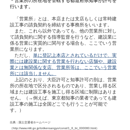
＊営業所の所在地を管轄する都道府県知事が許可を
行います。
「営業所」とは、本店または支店もしくは常時建
設工事の請負契約を締結する事務所をいいます。
また、これら以外であっても、他の営業所に対し
て請負契約に関する指導監督を行うなど、建設業に
係る営業に実質的に関与する場合も、ここでいう営
業所になります。
ただし、
単に登記上本店とされているだけで、実
際には建設業に関する営業を行わない店舗や、建設
業とは無関係な支店、営業所等は、ここでいう営業
所には該当しません。
上記のとおり、大臣許可と知事許可の別は、営業
所の所在地で区分されるものであり、営業し得る区
域または建設工事を施工し得る区域に制限はありま
せん。（→例えば、東京都知事の業者であっても建
設工事の施工は全国どこでも行うことが可能で
す。）
出典：国土交通省ホームページ
（http://www.mlit.go.jp/totikensangyo/const/1_6_bt_000080.html）