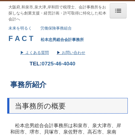
大阪府,和泉市,泉大津,岸和田で税理士、会計事務所を
お
探しなら
創業支援・経営計画・許可取得に特化した松本
会計へ
トップページ
未来を明るく
労働保険事務組合
F A C T
FACTグループ理念
松本忠男総合会計事務所
会社案内
▶ よくある質問
▶
お問い合わせ
TEL:
072
5-46-4040
サービス案内
当事務所の特徴
事務所紹介
業績予測と納税額の早期通知
会社設立をお考えの方
当事務所の概要
法人・個人のお客様
松本忠男総合会計事務所は
和泉市、
泉大津市、
岸
円滑な事業承継を支援
和田市、
堺市、貝塚市、泉佐野市、高石市、泉南