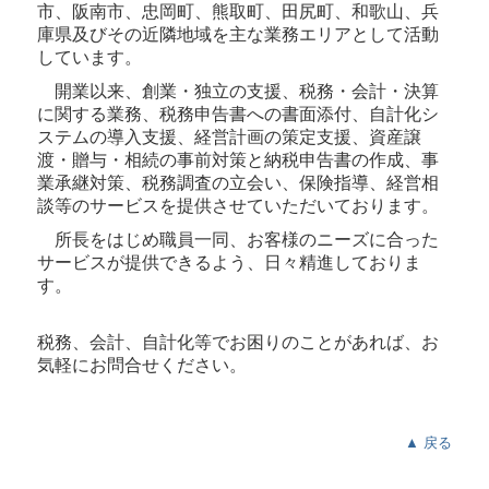
市、阪南市、忠岡町、熊取町、田尻町、和歌山、兵
記帳代行
庫県及びその近隣地域を主な業務エリアとして活動
しています。
建設業について
開業以来、創業・独立の支援、税務・会計・決算
に関する業務、税務申告書への書面添付、自計化シ
報酬料金について
ステムの導入支援、経営計画の策定支援、資産譲
渡・贈与・相続の事前対策と納税申告書の作成、事
労働保険の加入
業承継対策、税務調査の立会い、保険指導、経営相
談等のサービスを提供させていただいております。
労働保険ニュース
所長をはじめ職員一同、お客様のニーズに合った
税務カレンダー
サービスが提供できるよう、日々精進しておりま
す。
税務Q&A
税務、会計、自計化等でお困りのことがあれば、お
気軽にお問合せください。
▲ 戻る