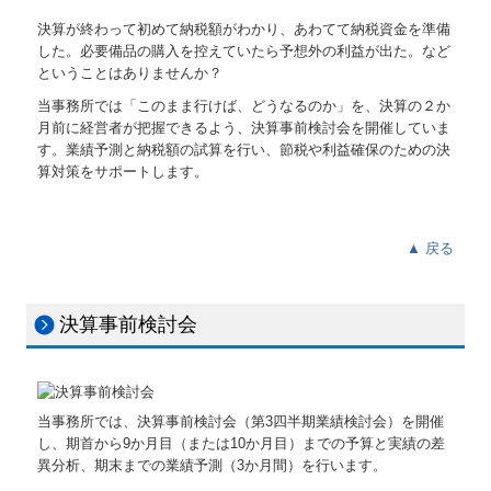
記帳代行
決算が終わって初めて納税額がわかり、あわてて納税資金を準備
した。必要備品の購入を控えていたら予想外の利益が出た。など
建設業について
ということはありませんか？
当事務所では「このまま行けば、どうなるのか」を、決算の２か
報酬料金について
月前に経営者が把握できるよう、決算事前検討会を開催していま
す。業績予測と納税額の試算を行い、節税や利益確保のための決
労働保険の加入
算対策をサポートします。
労働保険ニュース
▲ 戻る
税務カレンダー
税務Q&A
決算事前検討会
当事務所では、決算事前検討会（第3四半期業績検討会）を開催
し、期首から9か月目（または10か月目）までの予算と実績の差
異分析、期末までの業績予測（3か月間）を行います。