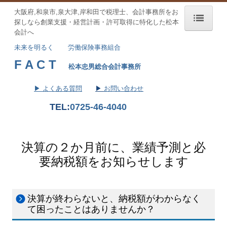
大阪府,和泉市,泉大津,岸和田で税理士、会計事務所を
お
探しなら
創業支援・経営計画・許可取得に特化した松本
会計へ
トップページ
未来を明るく
労働保険事務組合
F A C T
FACTグループ理念
松本忠男総合会計事務所
会社案内
▶ よくある質問
▶
お問い合わせ
TEL:
072
5-46-4040
サービス案内
当事務所の特徴
決算の２か月前に、業績予測と必
業績予測と納税額の早期通知
要納税額をお知らせします
会社設立をお考えの方
法人・個人のお客様
決算が終わらないと、納税額がわからなく
て困ったことはありませんか？
円滑な事業承継を支援